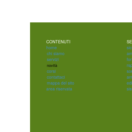
CONTENUTI
SE
home
si
chi siamo
am
servizi
fo
rs
novità
corsi
so
contattaci
an
mappa del sito
edi
area riservata
sis