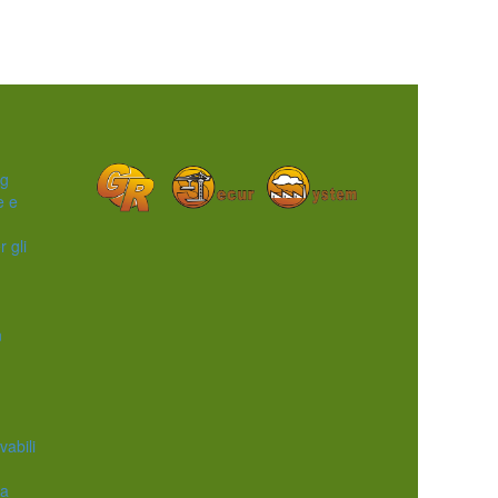
ng
e e
r gli
n
vabili
ca