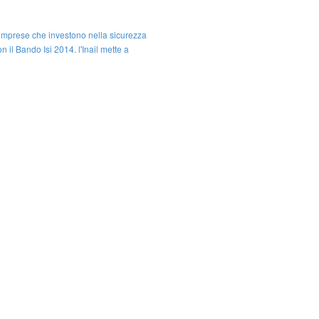
e imprese che investono nella sicurezza
on il Bando Isi 2014, l'Inail mette a
milioni di euro, suddivisi in budget
realizzazione di progetti di investimento
i modelli organizzativi e di respon ...