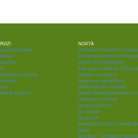
RVIZI
NOVITÀ
curezza aziendale
formazione lavoratori e-learni
biente
inail: finanziamenti alle impres
rmazione
sconto per prevenzione
pp
inail: premi ridotti del 7,99% pe
rveglianza sanitaria
artigiani, ma solo se
tincendio
pompa per calcestruzzo
lizia
trattori agricoli o forestali
temi di gestione
carrelli elevatori semoventi co
conducente a bordo
gru per autocarro
gru mobile
gru a torre
piattaforme di lavoro mobili ele
haccp
lavoratori - formazione specifi