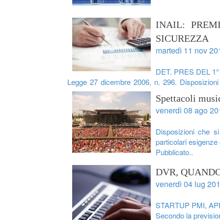
INAIL: PREM
SICUREZZA
martedì 11 nov 20
DET. PRES DEL 1°
Legge 27 dicembre 2006, n. 296. Disposizioni p
riduzione dei premi per..
Spettacoli music
venerdì 08 ago 20
Disposizioni che si 
particolari esigenze 
Pubblicato..
DVR, QUANDO
venerdì 04 lug 20
STARTUP PMI, AP
Secondo la previsione 