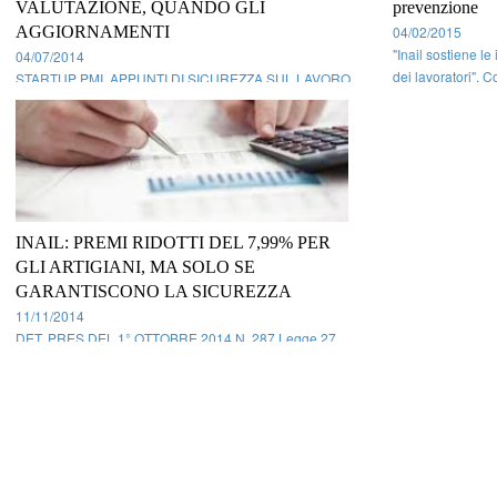
VALUTAZIONE, QUANDO GLI
prevenzione
AGGIORNAMENTI
04/02/2015
"Inail sostiene l
04/07/2014
dei lavoratori". C
STARTUP PMI, APPUNTI DI SICUREZZA SUL LAVORO
disposizione 267 
Secondo la previsione dell’art. 17 del TU 81/08, il datore
regionali, per la 
di lavoro di ogni impresa deve effettuare la valutazione di
e per l’adozione d
tutti i rischi, i cui risultati sono inseriti nel Documento
(Dvr) previsto dall’art. 28 dello stesso TU (in caso d ...
INAIL: PREMI RIDOTTI DEL 7,99% PER
GLI ARTIGIANI, MA SOLO SE
GARANTISCONO LA SICUREZZA
11/11/2014
DET. PRES DEL 1° OTTOBRE 2014 N. 287 Legge 27
dicembre 2006, n. 296. Disposizioni per la formazione
del bilancio annuale e pluriennale dello Stato (legge
finanziaria 2007). Art.1, commi 780 e 781: riduzione dei
premi per gli artigiani. Annualità 2014. E'stata disposta la
ridu ...