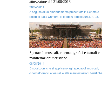
attrezzature dal 21/08/2013
28/04/2014
A seguito di un emendamento presentato in Senato e
recepito dalla Camera, la legge 9 agosto 2013, n. 98,
conversione in legge, con modificazioni, del decreto-
legge 21 giugno 2013, n. 69, recante disposizioni urgenti
per il rilancio dell'economia (GU n.194 del 20-8-2013 -
Suppl. O ...
Spettacoli musicali, cinematografici e teatrali e
manifestazioni fieristiche
08/08/2014
Disposizioni che si applicano agli spettacoli musicali,
cinematografici e teatrali e alle manifestazioni fieristiche
tenendo conto delle particolari esigenze connesse allo
svolgimento delle relative attività. Pubblicato il decreto
interministeriale 22 luglio 2014: Gazzetta Uffic ...