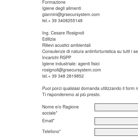
Formazione
Igiene degli alimenti
giannini@grsecursystem.com
tel.+ 39 3408255148
Ing. Cesare Rosignoli
Edilizia
Rilievi acustici ambientali
Consulenze di natura antinfortunistica su tutti i set
Incarichi RSPP
Igiene industriale: agenti fisici
rosignoli@grsecursystem.com
tel.+ 39 348 2819852
Puoi porci qualsiasi domanda utilizzando il form n
Ti risponderemo al più presto.
Nome e/o Ragione
sociale*
Email*
Telefono*