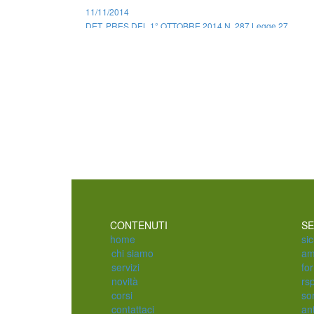
11/11/2014
DET. PRES DEL 1° OTTOBRE 2014 N. 287 Legge 27
dicembre 2006, n. 296. Disposizioni per la formazione
del bilancio annuale e pluriennale dello Stato (legge
finanziaria 2007). Art.1, commi 780 e 781: riduzione dei
premi per gli artigiani. Annualità 2014. E'stata disposta la
ridu ...
CONTENUTI
SE
home
si
chi siamo
am
servizi
fo
novità
rs
corsi
so
contattaci
an