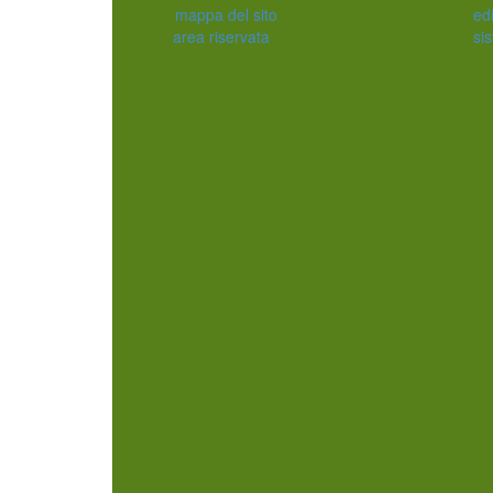
mappa del sito
edi
area riservata
sis