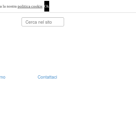
a la nostra
politica cookie
.
Cerca
amo
Contattaci