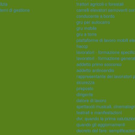
lizia
trattori agricoli o forestali
temi di gestione
carrelli elevatori semoventi co
conducente a bordo
gru per autocarro
gru mobile
gru a torre
piattaforme di lavoro mobili ele
haccp
lavoratori - formazione specifi
lavoratori - formazione genera
addetto primo soccorso
addetto antincendio
rappresentante dei lavoratori p
sicurezza
preposto
dirigente
datore di lavoro
spettacoli musicali, cinematogr
teatrali e manifestazioni
dvr, quando la prima valutazio
quando gli aggiornamenti
decreto del fare: semplificazio