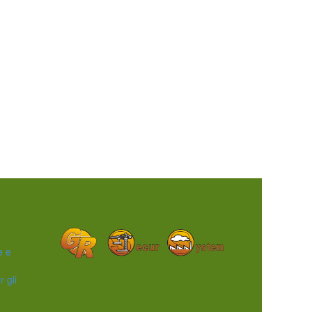
e e
r gli