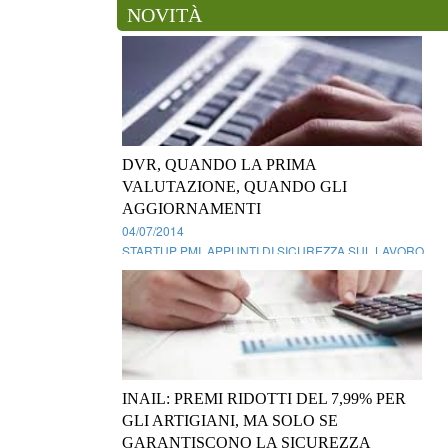
NOVITÀ
DVR, QUANDO LA PRIMA
VALUTAZIONE, QUANDO GLI
AGGIORNAMENTI
04/07/2014
STARTUP PMI, APPUNTI DI SICUREZZA SUL LAVORO
Secondo la previsione dell’art. 17 del TU 81/08, il datore
di lavoro di ogni impresa deve effettuare la valutazione di
tutti i rischi, i cui risultati sono inseriti nel Documento
(Dvr) previsto dall’art. 28 dello stesso TU (in caso d ...
INAIL: PREMI RIDOTTI DEL 7,99% PER
GLI ARTIGIANI, MA SOLO SE
GARANTISCONO LA SICUREZZA