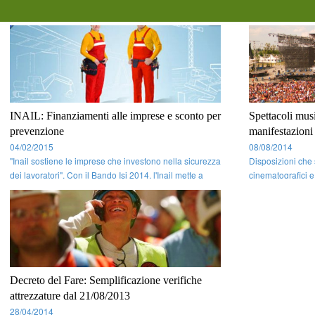
INAIL: Finanziamenti alle imprese e sconto per
Spettacoli musi
prevenzione
manifestazioni 
04/02/2015
08/08/2014
"Inail sostiene le imprese che investono nella sicurezza
Disposizioni che 
dei lavoratori". Con il Bando Isi 2014, l'Inail mette a
cinematografici e 
disposizione 267 milioni di euro, suddivisi in budget
tenendo conto del
regionali, per la realizzazione di progetti di investimento
svolgimento delle 
e per l’adozione di modelli organizzativi e di respon ...
interministeriale 
Decreto del Fare: Semplificazione verifiche
attrezzature dal 21/08/2013
28/04/2014