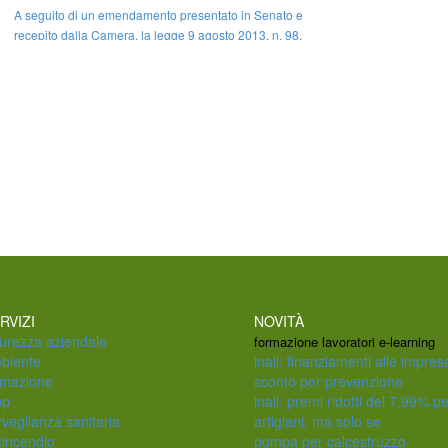
A seguito di un emendamento presentato in Senato e
recepito dalla Camera, la legge 9 agosto 2013, n. 98,
conversione in legge, con modificazioni, del decreto-
legge 21 giugno 2013, n. 69, recante disposizioni urgenti
per il rilancio dell'economia (GU n.194 del 20-8-2013 -
Suppl. O ...
RVIZI
NOVITÀ
curezza aziendale
formazione lavoratori e-learning
biente
inail: finanziamenti alle impres
rmazione
sconto per prevenzione
pp
inail: premi ridotti del 7,99% pe
rveglianza sanitaria
artigiani, ma solo se
tincendio
pompa per calcestruzzo